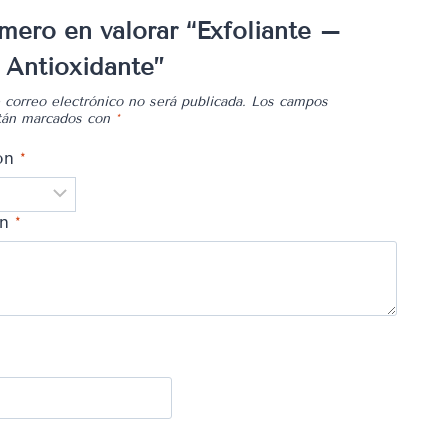
imero en valorar “Exfoliante –
 Antioxidante”
 correo electrónico no será publicada.
Los campos
stán marcados con
*
ión
*
ón
*