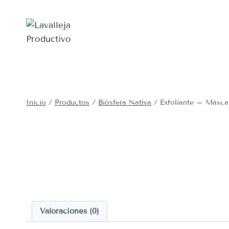
Saltar
al
contenido
Inicio
/
Productos
/
Biósfera Nativa
/
Exfoliante – Másca
Valoraciones (0)