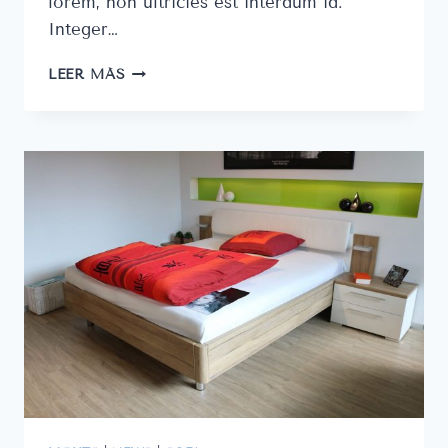
lorem, non ultricies est interdum id.
Integer…
MODERN
LEER MÁS
FURNITURE
DESIGN